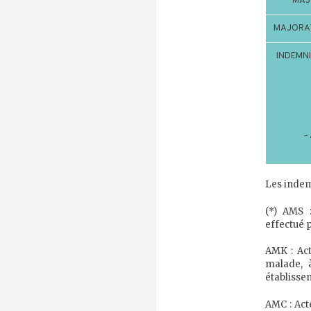
MAJ
MAJORAT
INDEMNI
–
Les indemn
(*) AMS 
effectué 
AMK : Act
malade, 
établissem
AMC : Act