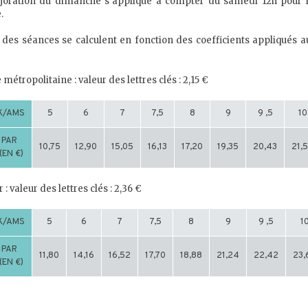
joration du dimanche s’applique à compter du samedi 12h pour 
.
s des séances se calculent en fonction des coefficients appliqués au
métropolitaine : valeur des lettres clés : 2,15 €
K/AMS
5
6
7
7,5
8
9
9 ,5
10
 PAR
10,75
12,90
15,05
16,13
17,20
19,35
20,43
21,
(EN €)
: valeur des lettres clés : 2,36 €
K/AMS
5
6
7
7,5
8
9
9 ,5
1
 PAR
11,80
14,16
16,52
17,70
18,88
21,24
22,42
23,
(EN €)