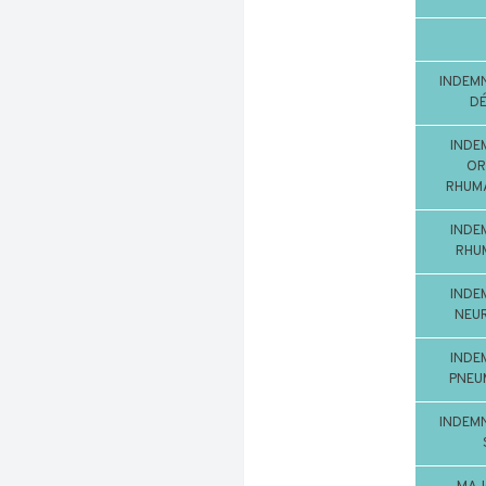
INDEMN
DÉ
INDE
OR
RHUMA
INDE
RHUM
INDE
NEUR
INDE
PNEU
INDEMN