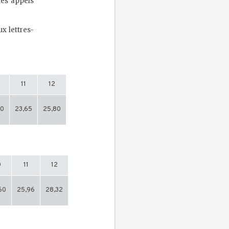
les appels
x lettres-
11
12
50
23,65
25,80
0
11
12
60
25,96
28,32