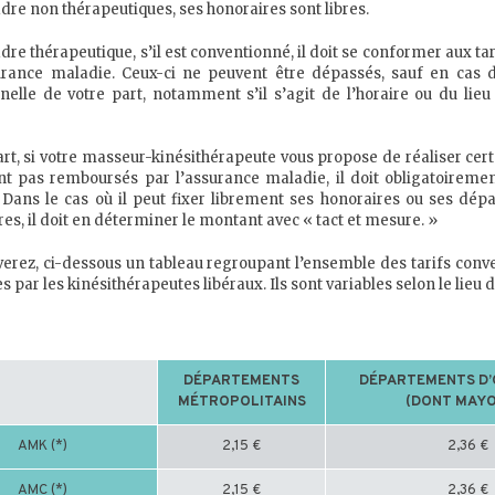
dre non thérapeutiques, ses honoraires sont libres.
dre thérapeutique, s’il est conventionné, il doit se conformer aux ta
urance maladie. Ceux-ci ne peuvent être dépassés, sauf en cas 
nelle de votre part, notamment s’il s’agit de l’horaire ou du lieu
art, si votre masseur-kinésithérapeute vous propose de réaliser cert
nt pas remboursés par l’assurance maladie, il doit obligatoireme
 Dans le cas où il peut fixer librement ses honoraires ou ses dé
es, il doit en déterminer le montant avec « tact et mesure. »
verez, ci-dessous un tableau regroupant l’ensemble des tarifs conv
s par les kinésithérapeutes libéraux. Ils sont variables selon le lieu d
DÉPARTEMENTS
DÉPARTEMENTS D
MÉTROPOLITAINS
(DONT MAYO
AMK (*)
2,15 €
2,36 €
AMC (*)
2,15 €
2,36 €