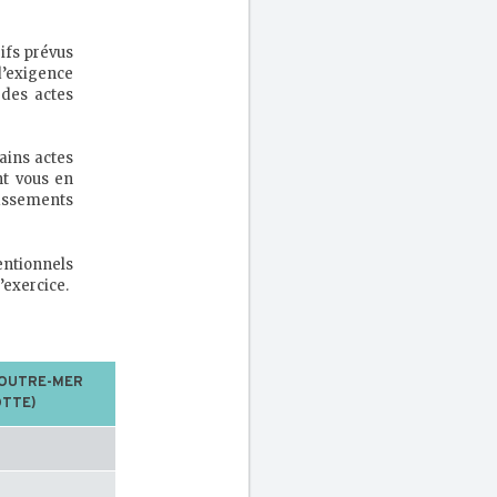
rifs prévus
d’exigence
 des actes
ains actes
nt vous en
passements
entionnels
’exercice.
’OUTRE-MER
TTE)