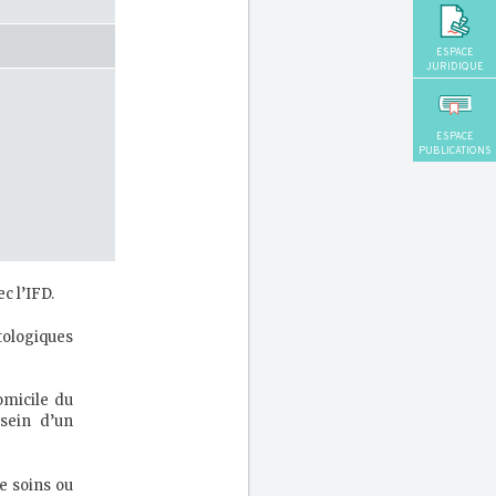
ESPACE
JURIDIQUE
ESPACE
PUBLICATIONS
c l’IFD.
ologiques
omicile du
sein d’un
e soins ou