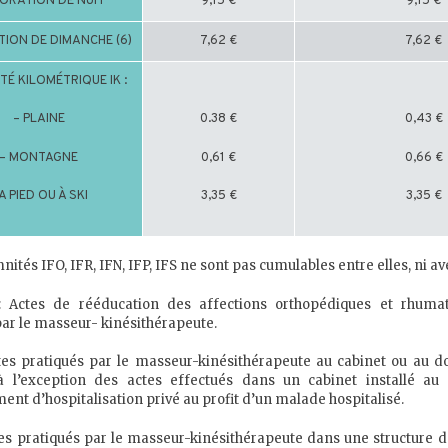
ORATION DE NUIT
9,15 €
9,15 €
ION DE DIMANCHE (6)
7,62 €
7,62 €
TÉ KILOMÉTRIQUE IK :
– PLAINE
0.38 €
0,43 €
– MONTAGNE
0,61 €
0,66 €
 A PIED OU À SKI
3,35 €
3,35 €
ités IFO, IFR, IFN, IFP, IFS ne sont pas cumulables entre elles, ni ave
: Actes de rééducation des affections orthopédiques et rhumat
par le masseur- kinésithérapeute.
es pratiqués par le masseur-kinésithérapeute au cabinet ou au d
à l’exception des actes effectués dans un cabinet installé au 
ent d’hospitalisation privé au profit d’un malade hospitalisé.
es pratiqués par le masseur-kinésithérapeute dans une structure d