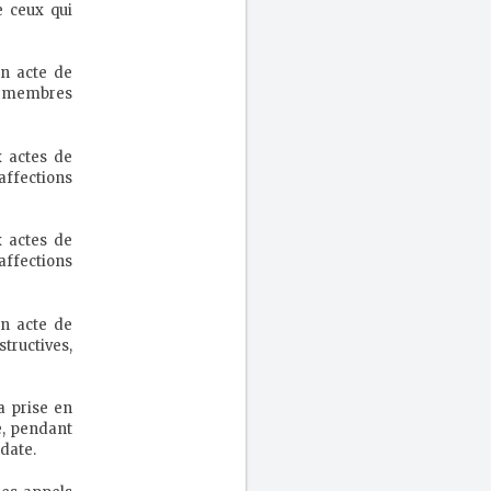
e ceux qui
un acte de
urs membres
x actes de
affections
x actes de
affections
un acte de
structives,
a prise en
e, pendant
 date.