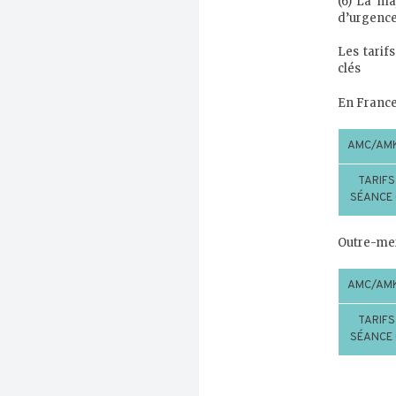
(6) La ma
d’urgence
Les tarif
clés
En France 
AMC/AM
TARIFS
SÉANCE 
Outre-mer 
AMC/AM
TARIFS
SÉANCE 