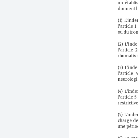
un établi
donnent li
(1) L’ind
l’article 
ou du tro
(2) L’ind
l’article
rhumatism
(3) L’ind
l’article
neurologi
(4) L’ind
l’article 
restrictiv
(5) L’ind
charge de
une périod