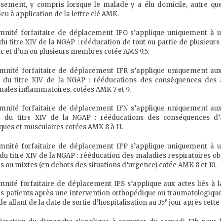
ssement, y compris lorsque le malade y a élu domicile, autre qu
eu à application de la lettre clé AMK.
emnité forfaitaire de déplacement IFO s’applique uniquement à 
1 du titre XIV de la NGAP : rééducation de tout ou partie de plusie
nc et d’un ou plusieurs membres cotée AMS 9,5.
emnité forfaitaire de déplacement IFR s’applique uniquement au
 2 du titre XIV de la NGAP : rééducations des conséquences des 
ales inflammatoires, cotées AMK 7 et 9.
emnité forfaitaire de déplacement IFN s’applique uniquement au
 4 du titre XIV de la NGAP : rééducations des conséquences d’
ques et musculaires cotées AMK 8 à 11.
emnité forfaitaire de déplacement IFP s’applique uniquement à 
5 du titre XIV de la NGAP : rééducation des maladies respiratoires ob
es ou mixtes (en dehors des situations d’urgence) cotée AMK 8 et 10.
emnité forfaitaire de déplacement IFS s’applique aux actes liés à l
s patients après une intervention orthopédique ou traumatologiqu
e
e allant de la date de sortie d’hospitalisation au 35
jour après cette